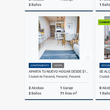
2
Baños
1
Bañ
Alquiler
COMERC
US$700
APARTAMENTO
VENTA
OFICI
APARTA TU NUEVO HOGAR DESDE $156,200 EN AV. LA PULIDA
Ciudad de Panamá, Panamá, Panamá
Ciudad
2
Alcobas
1
Garaje
0
Alco
2
2
Baños
71
Área m
1
Bañ
Venta