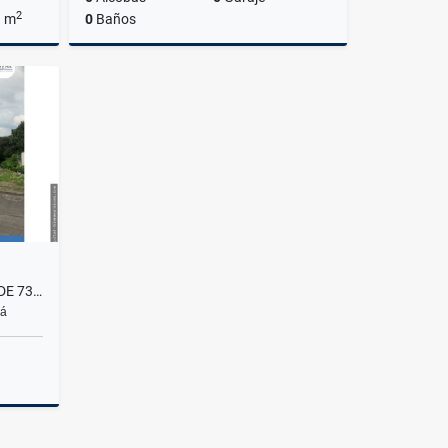
2
a m
0
Baños
lquiler
Alquiler
US$1,500
SE VENDE LOTE EN EL BOSQUE DE 735MT2 - ALTOS DE LA MONTAÑA
má
Venta