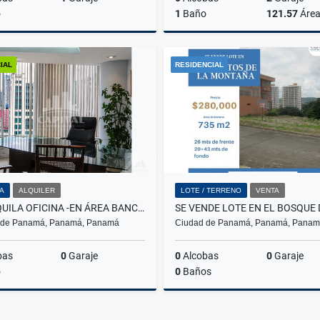
o
1
Baño
121.57
Áre
Venta
A
IAL
RESIDENCIAL
US$259,726
US$2,000
NA
ALQUILER
LOTE / TERRENO
VENTA
SE ALQUILA OFICINA -EN ÁREA BANCARIA
 de Panamá, Panamá, Panamá
Ciudad de Panamá, Panamá, Pana
bas
0
Garaje
0
Alcobas
0
Garaje
o
0
Baños
Alquiler