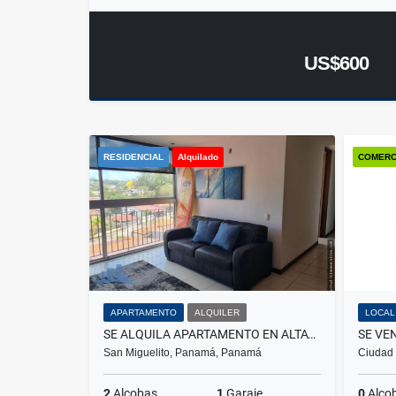
US$600
RESIDENCIAL
Alquilado
COMERC
APARTAMENTO
ALQUILER
LOCAL
SE ALQUILA APARTAMENTO EN ALTAVISTA TOWER
San Miguelito, Panamá, Panamá
Ciudad
2
Alcobas
1
Garaje
0
Alco