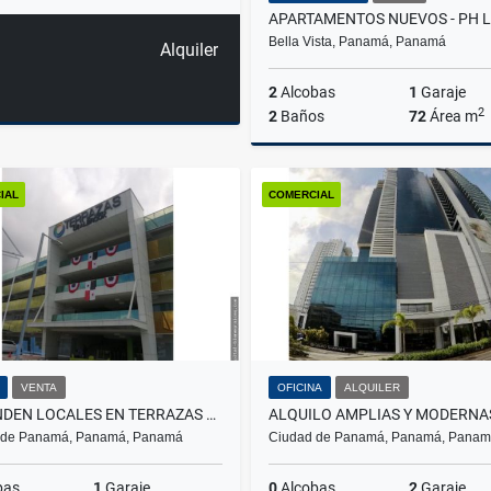
Bella Vista, Panamá, Panamá
Alquiler
2
Alcobas
1
Garaje
2
2
Baños
72
Área m
IAL
COMERCIAL
US$190,500
VENTA
OFICINA
ALQUILER
SE VENDEN LOCALES EN TERRAZAS DE ALBROOK
 de Panamá, Panamá, Panamá
Ciudad de Panamá, Panamá, Pana
bas
1
Garaje
0
Alcobas
2
Garaje