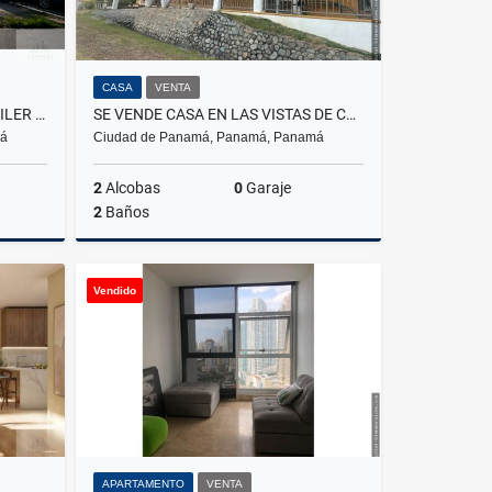
CASA
VENTA
TERRENO COMERCIAL EN ALQUILER – PARQUE LEFEVRE
SE VENDE CASA EN LAS VISTAS DE CERRO AZUL
má
Ciudad de Panamá, Panamá, Panamá
2
Alcobas
0
Garaje
2
Baños
lquiler
Venta
Vendido
US$250,000
APARTAMENTO
VENTA