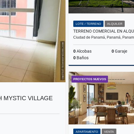
LOTE / TERRENO
ALQUILER
Ciudad de Panamá, Panamá, Pana
0
Alcobas
0
Garaje
0
Baños
A
PROYECTOS NUEVOS
US$1,880
H MYSTIC VILLAGE
APARTAMENTO
VENTA