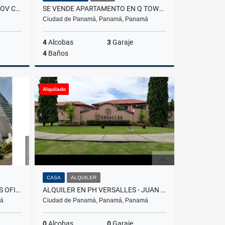
APARTAMENTOS NUEVOS - PH LOV CANGREJO BELLA VISTA
SE VENDE APARTAMENTO EN Q TOWER
Ciudad de Panamá, Panamá, Panamá
4
Alcobas
3
Garaje
4
Baños
Venta
Venta
Alquiler
Alquilado
US$650,000
US$3,000
CASA
ALQUILER
ALQUILO AMPLIAS Y MODERNAS OFICINAS EN PANAMA BUSINESS TOWER
ALQUILER EN PH VERSALLES - JUAN DÍAZ
má
Ciudad de Panamá, Panamá, Panamá
0
Alcobas
0
Garaje