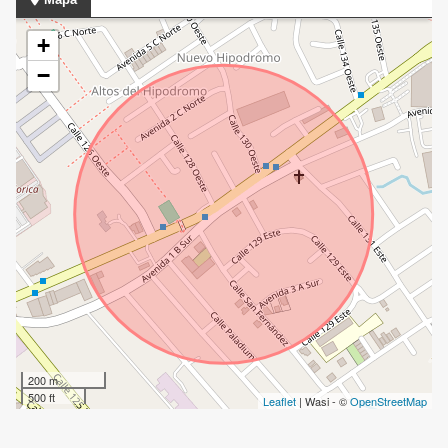
+
−
200 m
500 ft
Leaflet
| Wasi - ©
OpenStreetMap