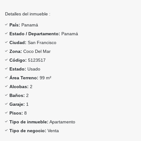
Detalles del inmueble :
País:
Panamá
Estado / Departamento:
Panamá
Ciudad:
San Francisco
Zona:
Coco Del Mar
Código:
5123517
Estado:
Usado
Área Terreno:
99 m²
Alcobas:
2
Baños:
2
Garaje:
1
Pisos:
8
Tipo de inmueble:
Apartamento
Tipo de negocio:
Venta