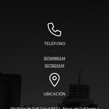
TELÉFONO
50764960144
5073824144
UBICACIÓN
PH Plaza del Golf 2 local PA2-1, Brisas del Golf frente a