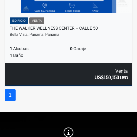
EDIFICIO
VENTA
THE WALKER WELLNESS CENTER – CALLE 50
Bella Vista, Panamá, Panamá
1
Alcobas
0
Garaje
1
Baño
Venta
US$150,150
USD
1