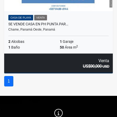
CASA DE PLAYA
VENTA
SE VENDE CASA EN PH PUNTA PAR…
Chame, Panamá Oeste, Panamá
2
Alcobas
1
Garaje
2
1
Baño
50
Área m
Venta
US$90,000
USD
1