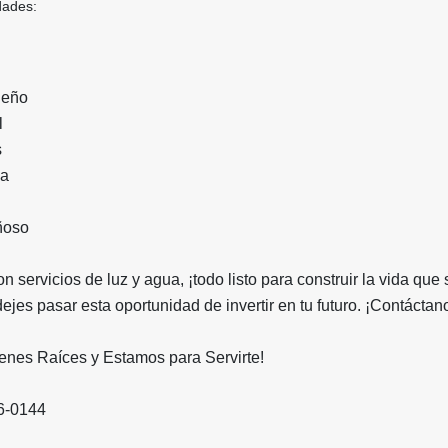
dades:
ueño
l
s
ya
ñoso
 servicios de luz y agua, ¡todo listo para construir la vida que
jes pasar esta oportunidad de invertir en tu futuro. ¡Contáctan
enes Raíces y Estamos para Servirte!
6-0144