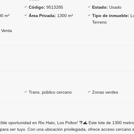
Código:
9513285
Estado:
Usado
0 m²
Área Privada:
1300 m²
Tipo de inmueble:
Lo
Terreno
Venta
Trans. público cercano
Zonas verdes
íble oportunidad en Rio Hato, Los Pollos! 🌴🌊 Este lote de 1300 metr
 para ser tuyo. Con una ubicación privilegiada, ofrece acceso cercano 