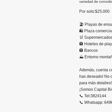
variedad de comodi
Por solo:$25.000
🏖️ Playas de ens
🛍️ Plaza comercia
🛒 Supermercado
🏨 Hoteles de pla
🏦 Bancos
⛰️ Entorno monta
Además, cuenta con
has deseado! No de
para más detalles!
¡Somos Capital Bi
📞 Tel:3824144
📞 Whatsapp: 649