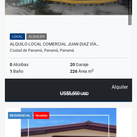
LOCAL
ALQUILER
ALQUILO LOCAL COMERCIAL JUAN DIAZ VÍA…
Ciudad de Panamá, Panamá, Panamá
0
Alcobas
20
Garaje
2
1
Baño
226
Área m
Alquiler
US$5,650
USD
RESIDENCIAL
Vendido