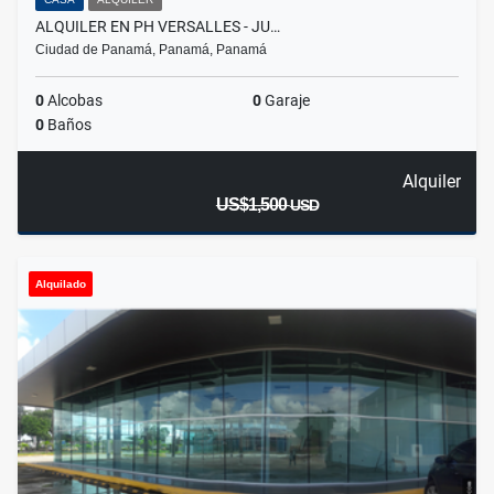
ALQUILER EN PH VERSALLES - JU…
Ciudad de Panamá, Panamá, Panamá
0
Alcobas
0
Garaje
0
Baños
Alquiler
US$1,500
USD
Alquilado