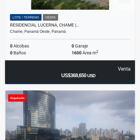
LOTE / TERRENO
VENTA
RESIDENCIAL LUCERNA, CHAME |…
Chame, Panamá Oeste, Panamá
0
Alcobas
0
Garaje
2
0
Baños
1600
Área m
Venta
US$368,650
USD
Alquilado