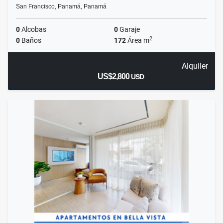
San Francisco, Panamá, Panamá
0
Alcobas
0
Garaje
2
0
Baños
172
Área m
Alquiler
US$2,800
USD