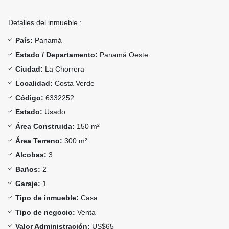
Detalles del inmueble :
País:
Panamá
Estado / Departamento:
Panamá Oeste
Ciudad:
La Chorrera
Localidad:
Costa Verde
Código:
6332252
Estado:
Usado
Área Construida:
150 m²
Área Terreno:
300 m²
Alcobas:
3
Baños:
2
Garaje:
1
Tipo de inmueble:
Casa
Tipo de negocio:
Venta
Valor Administración:
US$65