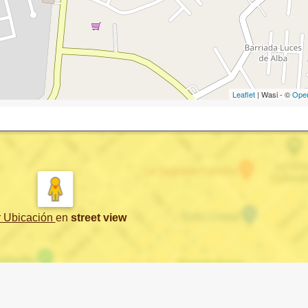
Leaflet
| Wasi - ©
Ope
r Ubicación
en
street view