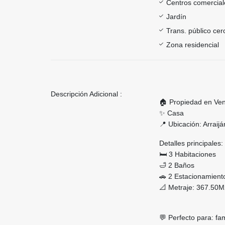
Centros comercial
Jardín
Trans. público ce
Zona residencial
Descripción Adicional :
🏠 Propiedad en Ve
✨ Casa
📍 Ubicación: Arraijá
Detalles principales:
🛏️ 3 Habitaciones
🛁 2 Baños
🚗 2 Estacionamient
📐 Metraje: 367.50
💬 Perfecto para: fam