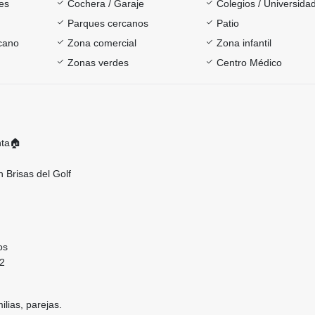
es
Cochera / Garaje
Colegios / Universida
Parques cercanos
Patio
rcano
Zona comercial
Zona infantil
Zonas verdes
Centro Médico
nta🏠
n Brisas del Golf
os
M2
ilias, parejas.