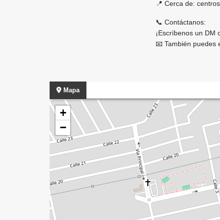
📍 Cerca de: centros
📞 Contáctanos:
¡Escríbenos un DM o
📧 También puedes e
Mapa
+
−