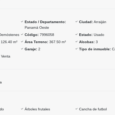
Estado / Departamento:
Ciudad:
Arraiján
Panamá Oeste
Demóstenes
Código:
7996058
Estado:
Usado
126.40 m²
Área Terreno:
367.50 m²
Alcobas:
3
Garaje:
2
Tipo de inmueble:
C
Venta
ía
ado
Árboles frutales
Cancha de futbol