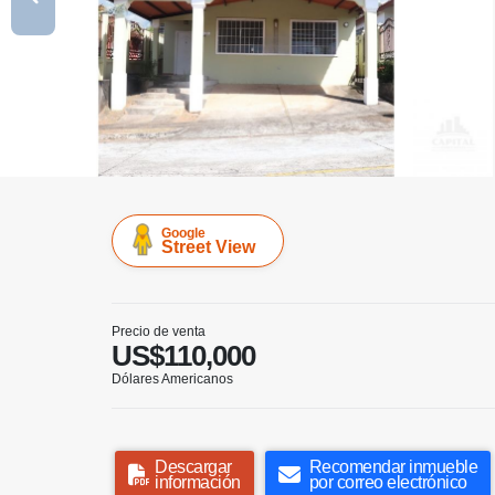
Google
Street View
Precio de venta
US$110,000
Dólares Americanos
Descargar
Recomendar inmueble
información
por correo electrónico