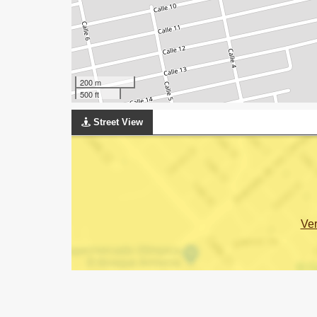
200 m
500 ft
Street View
Ve