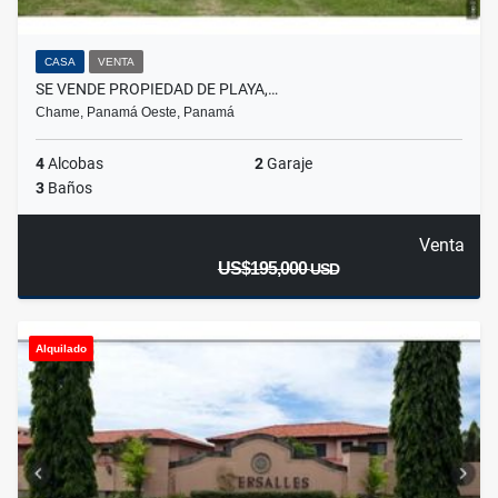
CASA
VENTA
SE VENDE PROPIEDAD DE PLAYA,…
Chame, Panamá Oeste, Panamá
4
Alcobas
2
Garaje
3
Baños
Venta
US$195,000
USD
Alquilado