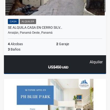
CASA
ALQUILER
SE ALQUILA CASA EN CERRO SILV…
Arraiján, Panamá Oeste, Panamá
4
Alcobas
2
Garaje
3
Baños
Alquiler
US$450
USD