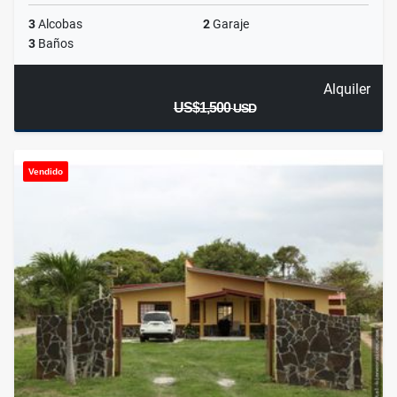
3
Alcobas
2
Garaje
3
Baños
Alquiler
US$1,500
USD
Vendido