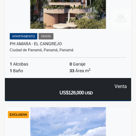
APARTAMENTO
VENTA
PH AMARA - EL CANGREJO
Ciudad de Panamá, Panamá, Panamá
1
Alcobas
0
Garaje
2
1
Baño
33
Área m
Venta
US$126,000
USD
EXCLUSIVA