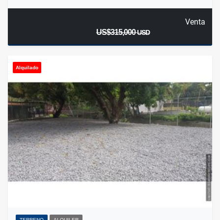
Venta
US$315,000
USD
Alquilado
TERRENO
ALQUILER