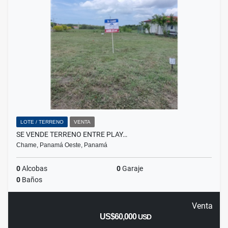
LOTE / TERRENO
VENTA
SE VENDE TERRENO ENTRE PLAY…
Chame, Panamá Oeste, Panamá
0
Alcobas
0
Garaje
0
Baños
Venta
US$60,000
USD