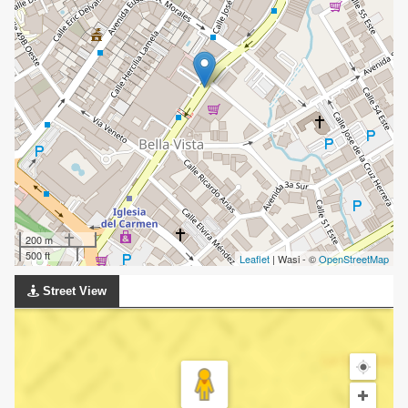
200 m
500 ft
Leaflet
| Wasi - ©
OpenStreetMap
Street View