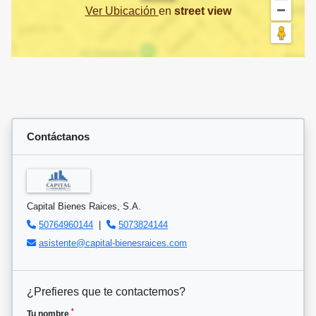
Ver Ubicación
en
street view
Contáctanos
Capital Bienes Raices, S.A.
50764960144
|
5073824144
asistente@capital-bienesraices.com
¿Prefieres que te contactemos?
*
Tu nombre