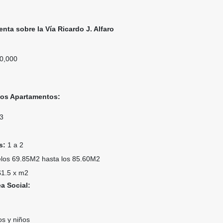
nta sobre la Vía Ricardo J. Alfaro
0,000
 los Apartamentos:
3
s:
1 a 2
los 69.85M2 hasta los 85.60M2
1.5 x m2
a Social:
os y niños