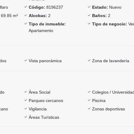
lfaro
Código:
8196237
Estado:
Nuevo
69.85 m²
Alcobas:
2
Baños:
2
Tipo de inmueble:
Tipo de negocio:
Ve
Apartamento
dos
Vista panorámica
Zona de lavandería
ado
Área Social
Colegios / Universida
Parques cercanos
Piscina
rcano
Vigilancia
Zonas deportivas
Áreas Turísticas