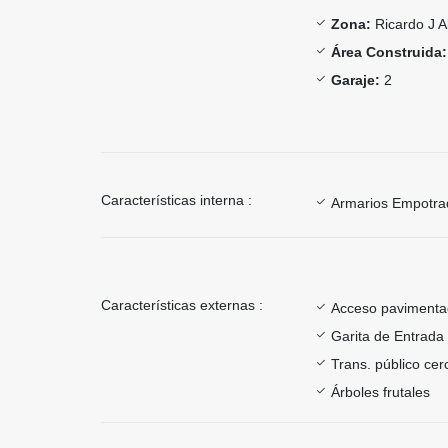
Zona:
Ricardo J A
Área Construida:
Garaje:
2
Características interna :
Armarios Empotra
Características externas :
Acceso paviment
Garita de Entrada
Trans. público ce
Árboles frutales