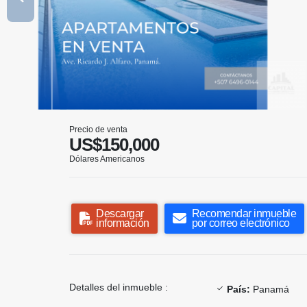
Precio de venta
US$150,000
Dólares Americanos
Descargar
Recomendar inmueble
información
por correo electrónico
Detalles del inmueble :
País:
Panamá