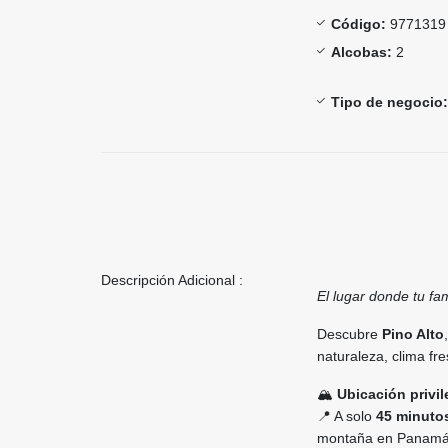
Código:
9771319
Alcobas:
2
Tipo de negocio:
Descripción Adicional :
El lugar donde tu fam
Descubre
Pino Alto
naturaleza, clima fre
🏔️
Ubicación privi
📍 A solo
45 minutos
montaña en Panamá