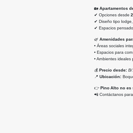
🏡
Apartamentos d
✔ Opciones desde
2
✔ Diseño tipo lodge
✔ Espacios pensados 
🌿
Amenidades para
• Áreas sociales int
• Espacios para compa
• Ambientes ideales
💰
Precio desde:
B/
📍
Ubicación:
Boque
👉
Pino Alto no es 
📲 Contáctanos para